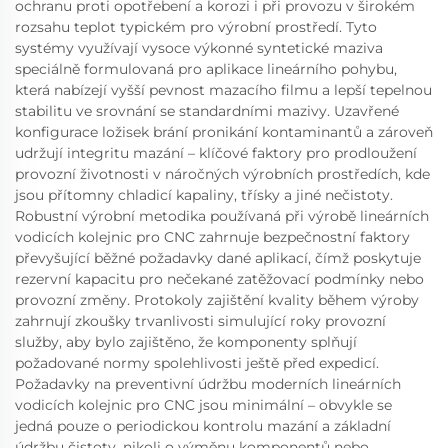
ochranu proti opotřebení a korozi i při provozu v širokém
rozsahu teplot typickém pro výrobní prostředí. Tyto
systémy využívají vysoce výkonné syntetické maziva
speciálně formulovaná pro aplikace lineárního pohybu,
která nabízejí vyšší pevnost mazacího filmu a lepší tepelnou
stabilitu ve srovnání se standardními mazivy. Uzavřené
konfigurace ložisek brání pronikání kontaminantů a zároveň
udržují integritu mazání – klíčové faktory pro prodloužení
provozní životnosti v náročných výrobních prostředích, kde
jsou přítomny chladicí kapaliny, třísky a jiné nečistoty.
Robustní výrobní metodika používaná při výrobě lineárních
vodicích kolejnic pro CNC zahrnuje bezpečnostní faktory
převyšující běžné požadavky dané aplikací, čímž poskytuje
rezervní kapacitu pro nečekané zatěžovací podmínky nebo
provozní změny. Protokoly zajištění kvality během výroby
zahrnují zkoušky trvanlivosti simulující roky provozní
služby, aby bylo zajištěno, že komponenty splňují
požadované normy spolehlivosti ještě před expedicí.
Požadavky na preventivní údržbu moderních lineárních
vodicích kolejnic pro CNC jsou minimální – obvykle se
jedná pouze o periodickou kontrolu mazání a základní
údržbu čistoty, nikoli o výměnu komponentů nebo