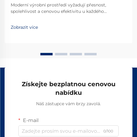
Moderní výrobní prostředí vyžadují přesnost,
spolehlivost a cenovou efektivitu u každého
vybraného komponentu. Pokud jde o systémy
lineárního pohybu, posuvné lišty představují kritický
Zobrazit více
prvek infrastruktury, který přímo ovlivňuje výrobní
účinnost...
Získejte bezplatnou cenovou
nabídku
Náš zástupce vám brzy zavolá.
E-mail
0/100