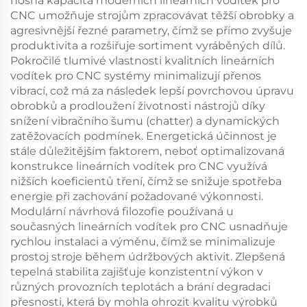
nosná kapacita moderních lineárních vodítek pro
CNC umožňuje strojům zpracovávat těžší obrobky a
agresivnější řezné parametry, čímž se přímo zvyšuje
produktivita a rozšiřuje sortiment vyráběných dílů.
Pokročilé tlumivé vlastnosti kvalitních lineárních
vodítek pro CNC systémy minimalizují přenos
vibrací, což má za následek lepší povrchovou úpravu
obrobků a prodloužení životnosti nástrojů díky
snížení vibračního šumu (chatter) a dynamických
zatěžovacích podmínek. Energetická účinnost je
stále důležitějším faktorem, neboť optimalizovaná
konstrukce lineárních vodítek pro CNC využívá
nižších koeficientů tření, čímž se snižuje spotřeba
energie při zachování požadované výkonnosti.
Modulární návrhová filozofie používaná u
současných lineárních vodítek pro CNC usnadňuje
rychlou instalaci a výměnu, čímž se minimalizuje
prostoj stroje během údržbových aktivit. Zlepšená
tepelná stabilita zajišťuje konzistentní výkon v
různých provozních teplotách a brání degradaci
přesnosti, která by mohla ohrozit kvalitu výrobků