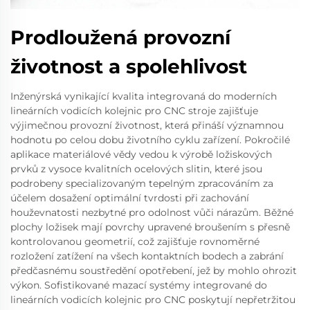
Prodloužená provozní
životnost a spolehlivost
Inženýrská vynikající kvalita integrovaná do moderních
lineárních vodicích kolejnic pro CNC stroje zajišťuje
výjimečnou provozní životnost, která přináší významnou
hodnotu po celou dobu životního cyklu zařízení. Pokročilé
aplikace materiálové vědy vedou k výrobě ložiskových
prvků z vysoce kvalitních ocelových slitin, které jsou
podrobeny specializovaným tepelným zpracováním za
účelem dosažení optimální tvrdosti při zachování
houževnatosti nezbytné pro odolnost vůči nárazům. Běžné
plochy ložisek mají povrchy upravené broušením s přesně
kontrolovanou geometrií, což zajišťuje rovnoměrné
rozložení zatížení na všech kontaktních bodech a zabrání
předčasnému soustředění opotřebení, jež by mohlo ohrozit
výkon. Sofistikované mazací systémy integrované do
lineárních vodicích kolejnic pro CNC poskytují nepřetržitou