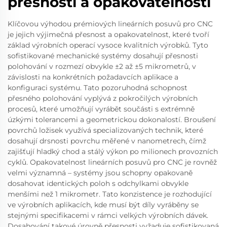
přesnosti a opakovatelnosti
Klíčovou výhodou prémiových lineárních posuvů pro CNC
je jejich výjimečná přesnost a opakovatelnost, které tvoří
základ výrobních operací vysoce kvalitních výrobků. Tyto
sofistikované mechanické systémy dosahují přesnosti
polohování v rozmezí obvykle ±2 až ±5 mikrometrů, v
závislosti na konkrétních požadavcích aplikace a
konfiguraci systému. Tato pozoruhodná schopnost
přesného polohování vyplývá z pokročilých výrobních
procesů, které umožňují vyrábět součásti s extrémně
úzkými tolerancemi a geometrickou dokonalostí. Broušení
povrchů ložisek využívá specializovaných technik, které
dosahují drsnosti povrchu měřené v nanometrech, čímž
zajišťují hladký chod a stálý výkon po milionech provozních
cyklů. Opakovatelnost lineárních posuvů pro CNC je rovněž
velmi významná – systémy jsou schopny opakovaně
dosahovat identických poloh s odchylkami obvykle
menšími než 1 mikrometr. Tato konzistence je rozhodující
ve výrobních aplikacích, kde musí být díly vyráběny se
stejnými specifikacemi v rámci velkých výrobních dávek.
Dosahování takové úrovně přesnosti vyžaduje sofistikovaná