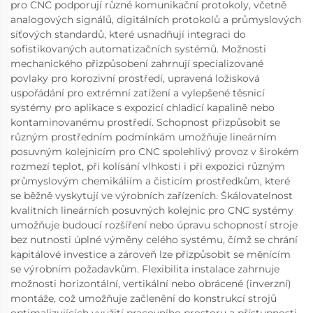
pro CNC podporují různé komunikační protokoly, včetně
analogových signálů, digitálních protokolů a průmyslových
síťových standardů, které usnadňují integraci do
sofistikovaných automatizačních systémů. Možnosti
mechanického přizpůsobení zahrnují specializované
povlaky pro korozivní prostředí, upravená ložisková
uspořádání pro extrémní zatížení a vylepšené těsnicí
systémy pro aplikace s expozicí chladicí kapalině nebo
kontaminovanému prostředí. Schopnost přizpůsobit se
různým prostředním podmínkám umožňuje lineárním
posuvným kolejnicím pro CNC spolehlivý provoz v širokém
rozmezí teplot, při kolísání vlhkosti i při expozici různým
průmyslovým chemikáliím a čisticím prostředkům, které
se běžně vyskytují ve výrobních zařízeních. Škálovatelnost
kvalitních lineárních posuvných kolejnic pro CNC systémy
umožňuje budoucí rozšíření nebo úpravu schopností stroje
bez nutnosti úplné výměny celého systému, čímž se chrání
kapitálové investice a zároveň lze přizpůsobit se měnícím
se výrobním požadavkům. Flexibilita instalace zahrnuje
možnosti horizontální, vertikální nebo obrácené (inverzní)
montáže, což umožňuje začlenění do konstrukcí strojů