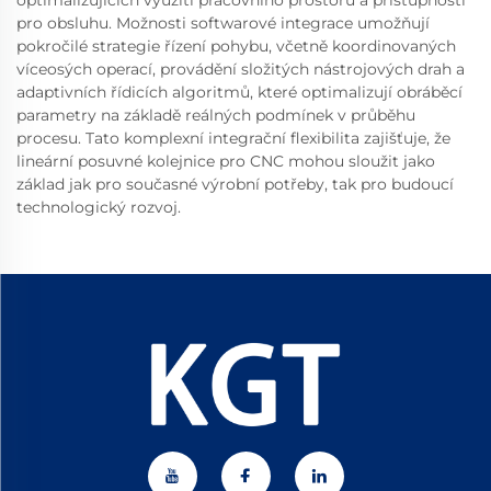
optimalizujících využití pracovního prostoru a přístupnosti
pro obsluhu. Možnosti softwarové integrace umožňují
pokročilé strategie řízení pohybu, včetně koordinovaných
víceosých operací, provádění složitých nástrojových drah a
adaptivních řídicích algoritmů, které optimalizují obráběcí
parametry na základě reálných podmínek v průběhu
procesu. Tato komplexní integrační flexibilita zajišťuje, že
lineární posuvné kolejnice pro CNC mohou sloužit jako
základ jak pro současné výrobní potřeby, tak pro budoucí
technologický rozvoj.