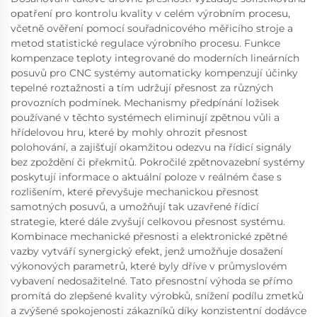
opatření pro kontrolu kvality v celém výrobním procesu,
včetně ověření pomocí souřadnicového měřicího stroje a
metod statistické regulace výrobního procesu. Funkce
kompenzace teploty integrované do moderních lineárních
posuvů pro CNC systémy automaticky kompenzují účinky
tepelné roztažnosti a tím udržují přesnost za různých
provozních podmínek. Mechanismy předpínání ložisek
používané v těchto systémech eliminují zpětnou vůli a
hřídelovou hru, které by mohly ohrozit přesnost
polohování, a zajišťují okamžitou odezvu na řídicí signály
bez zpoždění či překmitů. Pokročilé zpětnovazební systémy
poskytují informace o aktuální poloze v reálném čase s
rozlišením, které převyšuje mechanickou přesnost
samotných posuvů, a umožňují tak uzavřené řídicí
strategie, které dále zvyšují celkovou přesnost systému.
Kombinace mechanické přesnosti a elektronické zpětné
vazby vytváří synergický efekt, jenž umožňuje dosažení
výkonových parametrů, které byly dříve v průmyslovém
vybavení nedosažitelné. Tato přesnostní výhoda se přímo
promítá do zlepšené kvality výrobků, snížení podílu zmetků
a zvýšené spokojenosti zákazníků díky konzistentní dodávce