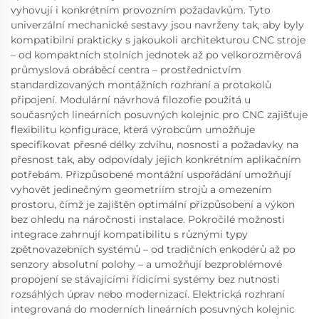
vyhovují i konkrétním provozním požadavkům. Tyto
univerzální mechanické sestavy jsou navrženy tak, aby byly
kompatibilní prakticky s jakoukoli architekturou CNC stroje
– od kompaktních stolních jednotek až po velkorozměrová
průmyslová obráběcí centra – prostřednictvím
standardizovaných montážních rozhraní a protokolů
připojení. Modulární návrhová filozofie použitá u
současných lineárních posuvných kolejnic pro CNC zajišťuje
flexibilitu konfigurace, která výrobcům umožňuje
specifikovat přesné délky zdvihu, nosnosti a požadavky na
přesnost tak, aby odpovídaly jejich konkrétním aplikačním
potřebám. Přizpůsobené montážní uspořádání umožňují
vyhovět jedinečným geometriím strojů a omezením
prostoru, čímž je zajištěn optimální přizpůsobení a výkon
bez ohledu na náročnosti instalace. Pokročilé možnosti
integrace zahrnují kompatibilitu s různými typy
zpětnovazebních systémů – od tradičních enkodérů až po
senzory absolutní polohy – a umožňují bezproblémové
propojení se stávajícími řídicími systémy bez nutnosti
rozsáhlých úprav nebo modernizací. Elektrická rozhraní
integrovaná do moderních lineárních posuvných kolejnic