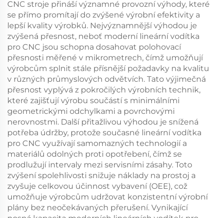
CNC stroje přináší významné provozní výhody, které
se přímo promítají do zvýšené výrobní efektivity a
lepší kvality výrobků. Nejvýznamnější výhodou je
zvýšená přesnost, neboť moderní lineární vodítka
pro CNC jsou schopna dosahovat polohovací
přesnosti měřené v mikrometrech, čímž umožňují
výrobcům splnit stále přísnější požadavky na kvalitu
v různých průmyslových odvětvích. Tato výjimečná
přesnost vyplývá z pokročilých výrobních technik,
které zajišťují výrobu součástí s minimálními
geometrickými odchylkami a povrchovými
nerovnostmi. Další přitažlivou výhodou je snížená
potřeba údržby, protože současné lineární vodítka
pro CNC využívají samomazných technologií a
materiálů odolných proti opotřebení, čímž se
prodlužují intervaly mezi servisními zásahy. Toto
zvýšení spolehlivosti snižuje náklady na prostoj a
zvyšuje celkovou účinnost vybavení (OEE), což
umožňuje výrobcům udržovat konzistentní výrobní
plány bez neočekávaných přerušení. Vynikající