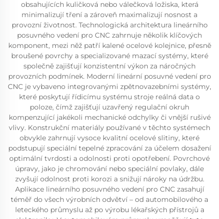
obsahujících kuličková nebo válečková ložiska, která
minimalizují tření a zároveň maximalizují nosnost a
provozní životnost. Technologická architektura lineárního
posuvného vedení pro CNC zahrnuje několik klíčových
komponent, mezi něž patří kalené ocelové kolejnice, přesně
broušené povrchy a specializované mazací systémy, které
společně zajišťují konzistentní výkon za náročných
provozních podmínek. Moderní lineární posuvné vedení pro
CNC je vybaveno integrovanými zpětnovazebními systémy,
které poskytují řídicímu systému stroje reálná data o
poloze, čímž zajišťují uzavřený regulační okruh
kompenzující jakékoli mechanické odchylky či vnější rušivé
vlivy. Konstrukční materiály používané v těchto systémech
obvykle zahrnují vysoce kvalitní ocelové slitiny, které
podstupují speciální tepelné zpracování za účelem dosažení
optimální tvrdosti a odolnosti proti opotřebení. Povrchové
úpravy, jako je chromování nebo speciální povlaky, dále
zvyšují odolnost proti korozi a snižují nároky na údržbu.
Aplikace lineárního posuvného vedení pro CNC zasahují
téměř do všech výrobních odvětví – od automobilového a
leteckého průmyslu až po výrobu lékařských přístrojů a