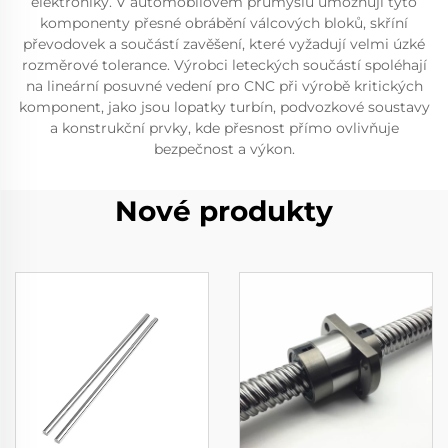
elektroniky. V automobilovém průmyslu umožňují tyto
komponenty přesné obrábění válcových bloků, skříní
převodovek a součástí zavěšení, které vyžadují velmi úzké
rozměrové tolerance. Výrobci leteckých součástí spoléhají
na lineární posuvné vedení pro CNC při výrobě kritických
komponent, jako jsou lopatky turbín, podvozkové soustavy
a konstrukční prvky, kde přesnost přímo ovlivňuje
bezpečnost a výkon.
Nové produkty