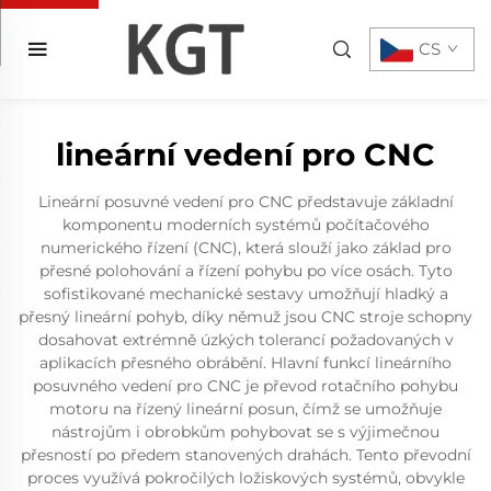
CS
lineární vedení pro CNC
Lineární posuvné vedení pro CNC představuje základní
komponentu moderních systémů počítačového
numerického řízení (CNC), která slouží jako základ pro
přesné polohování a řízení pohybu po více osách. Tyto
sofistikované mechanické sestavy umožňují hladký a
přesný lineární pohyb, díky němuž jsou CNC stroje schopny
dosahovat extrémně úzkých tolerancí požadovaných v
aplikacích přesného obrábění. Hlavní funkcí lineárního
posuvného vedení pro CNC je převod rotačního pohybu
motoru na řízený lineární posun, čímž se umožňuje
nástrojům i obrobkům pohybovat se s výjimečnou
přesností po předem stanovených drahách. Tento převodní
proces využívá pokročilých ložiskových systémů, obvykle