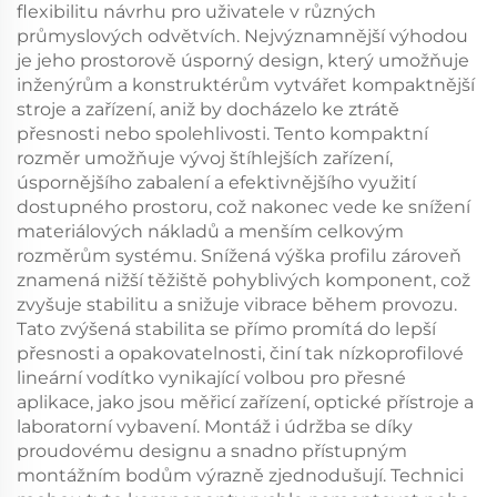
flexibilitu návrhu pro uživatele v různých
průmyslových odvětvích. Nejvýznamnější výhodou
je jeho prostorově úsporný design, který umožňuje
inženýrům a konstruktérům vytvářet kompaktnější
stroje a zařízení, aniž by docházelo ke ztrátě
přesnosti nebo spolehlivosti. Tento kompaktní
rozměr umožňuje vývoj štíhlejších zařízení,
úspornějšího zabalení a efektivnějšího využití
dostupného prostoru, což nakonec vede ke snížení
materiálových nákladů a menším celkovým
rozměrům systému. Snížená výška profilu zároveň
znamená nižší těžiště pohyblivých komponent, což
zvyšuje stabilitu a snižuje vibrace během provozu.
Tato zvýšená stabilita se přímo promítá do lepší
přesnosti a opakovatelnosti, činí tak nízkoprofilové
lineární vodítko vynikající volbou pro přesné
aplikace, jako jsou měřicí zařízení, optické přístroje a
laboratorní vybavení. Montáž i údržba se díky
proudovému designu a snadno přístupným
montážním bodům výrazně zjednodušují. Technici