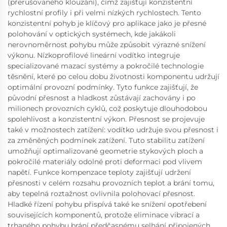
(přerušovaného klouzání), čímž zajišťují konzistentní
rychlostní profily i při velmi nízkých rychlostech. Tento
konzistentní pohyb je klíčový pro aplikace jako je přesné
polohování v optických systémech, kde jakákoli
nerovnoměrnost pohybu může způsobit výrazné snížení
výkonu. Nízkoprofilové lineární vodítko integruje
specializované mazací systémy a pokročilé technologie
těsnění, které po celou dobu životnosti komponentu udržují
optimální provozní podmínky. Tyto funkce zajišťují, že
původní přesnost a hladkost zůstávají zachovány i po
milionech provozních cyklů, což poskytuje dlouhodobou
spolehlivost a konzistentní výkon. Přesnost se projevuje
také v možnostech zatížení: vodítko udržuje svou přesnost i
za změněných podmínek zatížení. Tuto stabilitu zatížení
umožňují optimalizované geometrie stykových ploch a
pokročilé materiály odolné proti deformaci pod vlivem
napětí. Funkce kompenzace teploty zajišťují udržení
přesnosti v celém rozsahu provozních teplot a brání tomu,
aby tepelná roztažnost ovlivnila polohovací přesnost.
Hladké řízení pohybu přispívá také ke snížení opotřebení
souvisejících komponentů, protože eliminace vibrací a
trhaného pohybu brání předčasnému selhání připojených