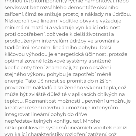
mohou tyto komponenty rychle namontovat nebo
servisovat bez rozsáhlého demontáže okolního
zařízení, čímž se snižuje prostoj a náklady na údržbu.
Nízkoprofilové lineární vodítko obvykle vyžaduje
minimální mazání a vykazuje vynikající odolnost
proti opotřebení, což vede k delší životnosti a
prodlouženým intervalům údržby ve srovnání s
tradičními řešeními lineárního pohybu. Další
klíčovou výhodou je energetická účinnost, protože
optimalizované ložiskové systémy a snížené
koeficienty tření znamenají, že pro dosažení
stejného výkonu pohybu je zapotřebí méně
energie. Tato účinnost se promítá do nižších
provozních nákladů a sníženého výkonu tepla, což
může být zvláště důležité v aplikacích citlivých na
teplotu. Rozmanitost možností upevnění umožňuje
kreativní řešení návrhu a umožňuje inženýrům
integrovat lineární pohyb do dříve
nepředstavitelných konfigurací. Mnoho
nízkoprofilových systémů lineárních vodítek nabízí
vynikající charakteristiky rozložení zatížení, což