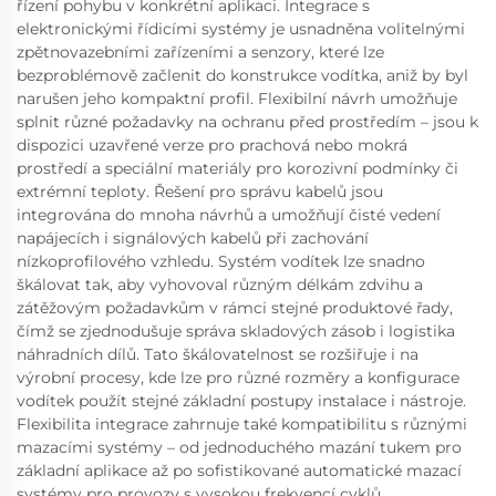
řízení pohybu v konkrétní aplikaci. Integrace s
elektronickými řídicími systémy je usnadněna volitelnými
zpětnovazebními zařízeními a senzory, které lze
bezproblémově začlenit do konstrukce vodítka, aniž by byl
narušen jeho kompaktní profil. Flexibilní návrh umožňuje
splnit různé požadavky na ochranu před prostředím – jsou k
dispozici uzavřené verze pro prachová nebo mokrá
prostředí a speciální materiály pro korozivní podmínky či
extrémní teploty. Řešení pro správu kabelů jsou
integrována do mnoha návrhů a umožňují čisté vedení
napájecích i signálových kabelů při zachování
nízkoprofilového vzhledu. Systém vodítek lze snadno
škálovat tak, aby vyhovoval různým délkám zdvihu a
zátěžovým požadavkům v rámci stejné produktové řady,
čímž se zjednodušuje správa skladových zásob i logistika
náhradních dílů. Tato škálovatelnost se rozšiřuje i na
výrobní procesy, kde lze pro různé rozměry a konfigurace
vodítek použít stejné základní postupy instalace i nástroje.
Flexibilita integrace zahrnuje také kompatibilitu s různými
mazacími systémy – od jednoduchého mazání tukem pro
základní aplikace až po sofistikované automatické mazací
systémy pro provozy s vysokou frekvencí cyklů.