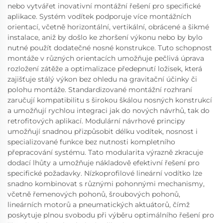
nebo vytvářet inovativní montážní řešení pro specifické
aplikace. Systém vodítek podporuje více montážních
orientací, včetně horizontální, vertikální, obrácené a šikmé
instalace, aniž by došlo ke zhoršení výkonu nebo by bylo
nutné použít dodatečné nosné konstrukce. Tuto schopnost
montáže v různých orientacích umožňuje pečlivá úprava
rozložení zátěže a optimalizace předepnutí ložisek, která
zajišťuje stálý výkon bez ohledu na gravitační účinky či
polohu montáže. Standardizované montážní rozhraní
zaručují kompatibilitu s širokou škálou nosných konstrukcí
a umožňují rychlou integraci jak do nových návrhů, tak do
retrofitových aplikací. Modulární návrhové principy
umožňují snadnou přizpůsobit délku vodítek, nosnost i
specializované funkce bez nutnosti kompletního
přepracování systému. Tato modularita výrazně zkracuje
dodací lhůty a umožňuje nákladově efektivní řešení pro
specifické požadavky. Nízkoprofilové lineární vodítko lze
snadno kombinovat s různými pohonnými mechanismy,
včetně řemenových pohonů, šroubových pohonů,
lineárních motorů a pneumatických aktuátorů, čímž
poskytuje plnou svobodu při výběru optimálního řešení pro