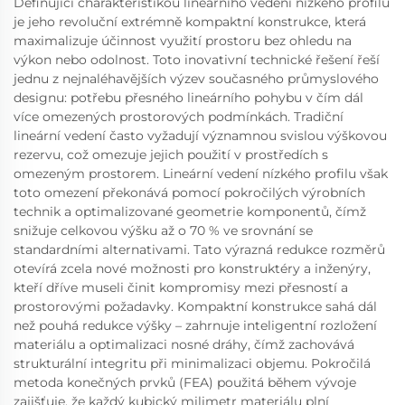
Definující charakteristikou lineárního vedení nízkého profilu
je jeho revoluční extrémně kompaktní konstrukce, která
maximalizuje účinnost využití prostoru bez ohledu na
výkon nebo odolnost. Toto inovativní technické řešení řeší
jednu z nejnaléhavějších výzev současného průmyslového
designu: potřebu přesného lineárního pohybu v čím dál
více omezených prostorových podmínkách. Tradiční
lineární vedení často vyžadují významnou svislou výškovou
rezervu, což omezuje jejich použití v prostředích s
omezeným prostorem. Lineární vedení nízkého profilu však
toto omezení překonává pomocí pokročilých výrobních
technik a optimalizované geometrie komponentů, čímž
snižuje celkovou výšku až o 70 % ve srovnání se
standardními alternativami. Tato výrazná redukce rozměrů
otevírá zcela nové možnosti pro konstruktéry a inženýry,
kteří dříve museli činit kompromisy mezi přesností a
prostorovými požadavky. Kompaktní konstrukce sahá dál
než pouhá redukce výšky – zahrnuje inteligentní rozložení
materiálu a optimalizaci nosné dráhy, čímž zachovává
strukturální integritu při minimalizaci objemu. Pokročilá
metoda konečných prvků (FEA) použitá během vývoje
zajišťuje, že každý kubický milimetr materiálu plní