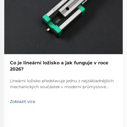
Co je lineární ložisko a jak funguje v roce
2026?
Lineární ložisko představuje jednu z nejzákladnějších
mechanických součástek v moderní průmyslové
automatizaci a přesné technice. Tyto specializované
zařízení umožňují hladký, řízený lineární pohyb po
Zobrazit více
předem určené dráze, čímž se stávají
nepostradatelnými...