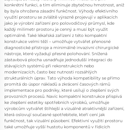
konkrétní funkci, a tím eliminuje zbytečnou hmotnost, aniž
by byla ohrožena zásadní funkčnost. Výhody efektivního
využití prostoru se zvláště výrazně projevují v aplikacích
jako je výrobní zařízení pro polovodičový průmysl, kde
každý milimetr prostoru je cenný a musí být využit
optimálně. Také lékařská zařízení z této kompaktní
konstrukce velmi těží – umožňuje vytvářet přenosné
diagnostické přístroje a minimálně invazivní chirurgické
nástroje, které vyžadují přesné polohování. Snížená
zástavbová plocha usnadňuje jednodušší integraci do
stávajících systémů při rekonstrukcích nebo
modernizacích, často bez nutnosti rozsáhlých
strukturálních úprav. Tato výhoda kompatibility se přímo
promítá do úspor nákladů a zkrácení časových rámů
implementace pro podniky, které usilují o zlepšení svých
provozních procesů. Navíc kompaktní konstrukce přispívá
ke zlepšení estetiky spotřebních výrobků, umožňuje
výrobcům vytvářet štíhlejší a vizuálně atraktivnější zařízení,
která oslovují současné spotřebitele, kteří cení jak
funkčnost, tak vizuální působení. Efektivní využití prostoru
také umožňuje vyšší hustotu komponentů v řídicích