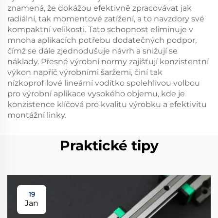
znamená, že dokážou efektivně zpracovávat jak
radiální, tak momentové zatížení, a to navzdory své
kompaktní velikosti. Tato schopnost eliminuje v
mnoha aplikacích potřebu dodatečných podpor,
čímž se dále zjednodušuje návrh a snižují se
náklady. Přesné výrobní normy zajišťují konzistentní
výkon napříč výrobními šaržemi, činí tak
nízkoprofilové lineární vodítko spolehlivou volbou
pro výrobní aplikace vysokého objemu, kde je
konzistence klíčová pro kvalitu výrobku a efektivitu
montážní linky.
Praktické tipy
19
Jan