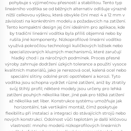
pohybuje s výjimečnou přesností a stabilitou. Tento typ
lineárního vodítka se od běžných alternativ odlišuje výrazně
nižší celkovou výškou, která obvykle činí mezi 4 a 12 mm v
závislosti na konkrétním modelu a požadavcích na zatížení.
Tento kompaktní design jej činí ideálním pro aplikace, kde
by tradiční lineární vodítka byla příliš objemná nebo by
rušila jiné komponenty. Nízkoprofilové lineární vodítko
využívá pokročilou technologii kuličkových ložisek nebo
specializovaných kluzných mechanismů, které zaručují
hladký chod i za náročných podmínek. Proces přesné
výroby zahrnuje dodržení úzkých tolerance a použití vysoce
kvalitních materiálů, jako je nerezová ocel, kalená ocel nebo
speciální slitiny odolné proti opotřebení a korozi. Tyto
vodítka jsou schopna vydržet různé zatížení, aniž by ztratily
svůj štíhlý profil; některé modely jsou určeny pro lehká
zatížení pouhých několika liber, jiné pak pro těžká zatížení
až několika set liber. Konstrukce systému umožňuje jak
horizontální, tak vertikální montáž, čímž poskytuje
flexibilitu při instalaci a integraci do stávajících strojů nebo
nových konstrukcí. Odolnost vůči teplotám je další klíčovou
vlastností: mnoho modelů nízkoprofilových lineárních