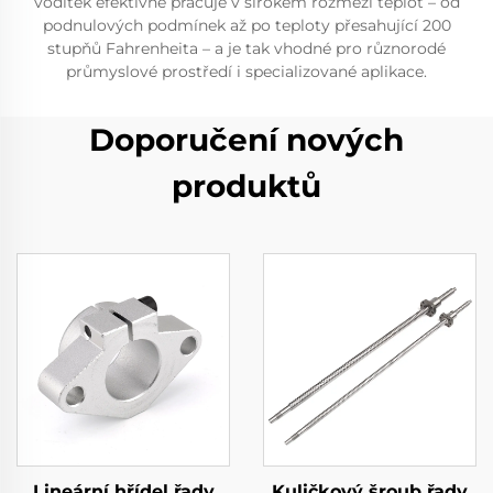
vodítek efektivně pracuje v širokém rozmezí teplot – od
podnulových podmínek až po teploty přesahující 200
stupňů Fahrenheita – a je tak vhodné pro různorodé
průmyslové prostředí i specializované aplikace.
Doporučení nových
produktů
Lineární hřídel řady
Kuličkový šroub řady