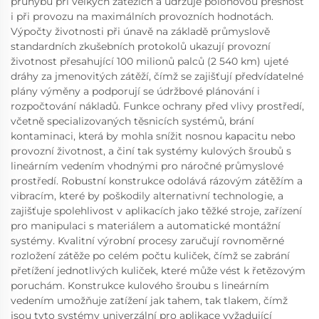
průhybu při velkých zátěžích a udržuje polohovou přesnost
i při provozu na maximálních provozních hodnotách.
Výpočty životnosti při únavě na základě průmyslově
standardních zkušebních protokolů ukazují provozní
životnost přesahující 100 milionů palců (2 540 km) ujeté
dráhy za jmenovitých zátěží, čímž se zajišťují předvídatelné
plány výměny a podporují se údržbové plánování i
rozpočtování nákladů. Funkce ochrany před vlivy prostředí,
včetně specializovaných těsnicích systémů, brání
kontaminaci, která by mohla snížit nosnou kapacitu nebo
provozní životnost, a činí tak systémy kulových šroubů s
lineárním vedením vhodnými pro náročné průmyslové
prostředí. Robustní konstrukce odolává rázovým zátěžím a
vibracím, které by poškodily alternativní technologie, a
zajišťuje spolehlivost v aplikacích jako těžké stroje, zařízení
pro manipulaci s materiálem a automatické montážní
systémy. Kvalitní výrobní procesy zaručují rovnoměrné
rozložení zátěže po celém počtu kuliček, čímž se zabrání
přetížení jednotlivých kuliček, které může vést k řetězovým
poruchám. Konstrukce kulového šroubu s lineárním
vedením umožňuje zatížení jak tahem, tak tlakem, čímž
jsou tyto systémy univerzální pro aplikace vyžadující