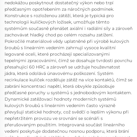
nedokážou poskytnout dostatečný výkon nebo trpí
předčasným opotřebením za náročných podmínek.
Konstrukce s rozloženou zátěží, která je typická pro
technologii kuličkových ložisek, umožňuje těmto
systémům současně přenášet axiální i radiální síly a zároveň
zachovávat hladký chod po celém rozsahu zatížení.
Pokročilé materiálové vědy uplatněné při výrobě kulových
šroubů s lineárním vedením zahrnují vysoce kvalitní
legované oceli, které procházejí specializovanými
tepelnými zpracováními, čímž se dosahuje tvrdosti povrchu
přesahující 60 HRC a zároveň se udržuje houževnatost
jádra, která odolává únavovému poškození. Systém
recirkulace kuliček rozděluje zátěž na více kontaktů, čímž se
zabrání koncentraci napětí, která obvykle způsobuje
předčasné poruchy u systémů s jednobodovým kontaktem.
Dynamické zatěžovací hodnoty moderních systémů
kulových šroubů s lineárním vedením často výrazně
převyšují statické hodnoty, což svědčí o lepším výkonu při
nepřetržitém provozu ve srovnání se scénáři s
přerušovaným použitím. Integrovaná součást lineárního
vedení poskytuje dodatečnou nosnou podporu, která brání