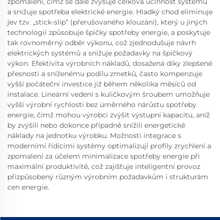
zpomalení, čímž se dále zvyšuje celková účinnost systému
a snižuje spotřeba elektrické energie. Hladký chod eliminuje
jev tzv. „stick-slip“ (přerušovaného klouzání), který u jiných
technologií způsobuje špičky spotřeby energie, a poskytuje
tak rovnoměrný odběr výkonu, což zjednodušuje návrh
elektrických systémů a snižuje požadavky na špičkový
výkon. Efektivita výrobních nákladů, dosažená díky zlepšené
přesnosti a sníženému podílu zmetků, často kompenzuje
vyšší počáteční investice již během několika měsíců od
instalace. Lineární vedení s kuličkovým šroubem umožňuje
vyšší výrobní rychlosti bez úměrného nárůstu spotřeby
energie, čímž mohou výrobci zvýšit výstupní kapacitu, aniž
by zvýšili nebo dokonce případně snížili energetické
náklady na jednotku výrobku. Možnosti integrace s
moderními řídicími systémy optimalizují profily zrychlení a
zpomalení za účelem minimalizace spotřeby energie při
maximální produktivitě, což zajišťuje inteligentní provoz
přizpůsobený různým výrobním požadavkům i strukturám
cen energie.