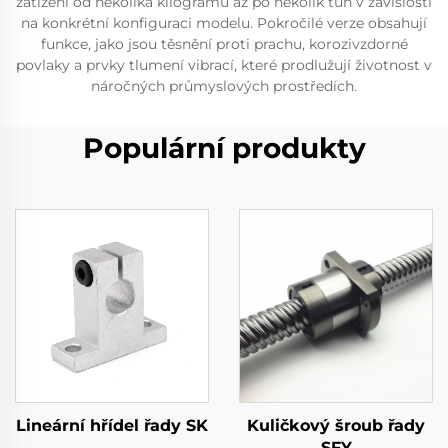
zatížení od několika kilogramů až po několik tun v závislosti
na konkrétní konfiguraci modelu. Pokročilé verze obsahují
funkce, jako jsou těsnění proti prachu, korozivzdorné
povlaky a prvky tlumení vibrací, které prodlužují životnost v
náročných průmyslových prostředích.
Populární produkty
Lineární hřídel řady SK
Kuličkový šroub řady
SFY