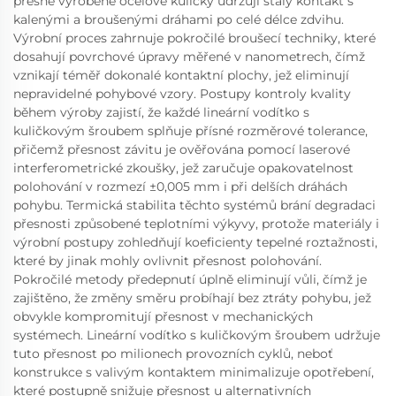
přesně vyrobené ocelové kuličky udržují stálý kontakt s
kalenými a broušenými dráhami po celé délce zdvihu.
Výrobní proces zahrnuje pokročilé broušecí techniky, které
dosahují povrchové úpravy měřené v nanometrech, čímž
vznikají téměř dokonalé kontaktní plochy, jež eliminují
nepravidelné pohybové vzory. Postupy kontroly kvality
během výroby zajistí, že každé lineární vodítko s
kuličkovým šroubem splňuje přísné rozměrové tolerance,
přičemž přesnost závitu je ověřována pomocí laserové
interferometrické zkoušky, jež zaručuje opakovatelnost
polohování v rozmezí ±0,005 mm i při delších dráhách
pohybu. Termická stabilita těchto systémů brání degradaci
přesnosti způsobené teplotními výkyvy, protože materiály i
výrobní postupy zohledňují koeficienty tepelné roztažnosti,
které by jinak mohly ovlivnit přesnost polohování.
Pokročilé metody předepnutí úplně eliminují vůli, čímž je
zajištěno, že změny směru probíhají bez ztráty pohybu, jež
obvykle kompromitují přesnost v mechanických
systémech. Lineární vodítko s kuličkovým šroubem udržuje
tuto přesnost po milionech provozních cyklů, neboť
konstrukce s valivým kontaktem minimalizuje opotřebení,
které postupně snižuje přesnost u alternativních