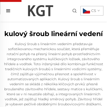
CS
kulový šroub lineární vedení
Kulový šroub s lineárním vedením představuje
sofistikovanou mechanickou součást, která přeměňuje
rotační pohyb na přesný lineární pohyb prostřednictvím
integrovaného systému kuličkových ložisek, závitového
hřídele a vodítek. Toto inženýrské dílo kombinuje funkčnost
tradičních kulových šroubů s lineárními vodícími systémy,
čímž zajišťuje výjimečnou přesnost a spolehlivost v
automatizovaných aplikacích. Kulový šroub s lineárním
vedením se skládá z několika klíčových prvků: přesně
broušeného závitového hřídele, sestavy matice s kuličkami,
které se v ní neustále obíhají, a integrovaných lineárních
vodítek, jež zajišťují hladký směrový pohyb. Závitový hřídel
je vybaven pečlivě obráběnými šroubovicovými drážkami,