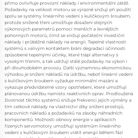
přímo ovlivňuje provozní náklady i environmentální zátěž.
Požadavky na velikost motoru se výrazně snižují při použití
spolu se systémy lineárního vedení s kuličkovým šroubem,
protože snížené tření umožňuje dosažení stejných
výkonových parametrů pomocí menších a levnějších
pohonných motorů, čímž se snižují počáteční investiční
náklady i průběžné náklady na energii. Tepelné vlastnosti
systémů s valivým kontaktem brání degradaci účinnosti
způsobené tepelnými účinky, které trápí alternativy s
vysokým třením, a tak udržují stálé požadavky na výkon i
při dlouhodobém provozu. Další významnou ekonomickou
výhodou je snížení nákladů na údržbu, neboť lineární vedení
s kuličkovým šroubem vyžaduje minimální mazání a
vykazuje předvídatelné vzory opotřebení, které umožňují
plánovanou údržbu namísto reaktivních oprav. Prodloužená
životnost těchto systémů snižuje frekvenci jejich výměny a
tím celkové náklady na vlastnictví díky snížení prostojů,
pracovních nákladů a požadavků na zásoby náhradních
komponentů. Možnosti obnovy energie v aplikacích
řízených servomotory umožňují systémům lineárního
vedení s kuličkovým šroubem vrátit energii během fází