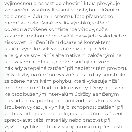
výjimečnou přesnost polohování, která převyšuje
konvenční systémy lineárního pohybu udržením
tolerance v řádu mikrometrů. Tato přesnost se
promítá do zlepšené kvality výrobků, snížení
odpadu a zvýšené konzistence výroby, což si
zákazníci mohou přímo ověřit na svých výsledcích v
ziskovosti. Snížení tření dosažené kontaktem
kuličkových ložisek výrazně snižuje spotřebu
energie ve srovnání s alternativami založenými na
klouzavém kontaktu, čímž se snižují provozní
náklady a tepelné zatížení při nepřetržitém provozu.
Požadavky na údržbu výrazně klesají díky konstrukci
založené na valivém pohybu, která vykazuje nižší
opotřebení než tradiční klouzavé systémy, a to vede
ke prodlouženým intervalům údržby a sníženým
nákladům na prostoj. Lineární vodítko s kuličkovým
šroubem vykazuje vynikající schopnost zatížení při
zachování hladkého chodu, což umožňuje zařízení
zpracovávat těžší materiály nebo pracovat při
vyšších rychlostech bez kompromisu na přesnosti.