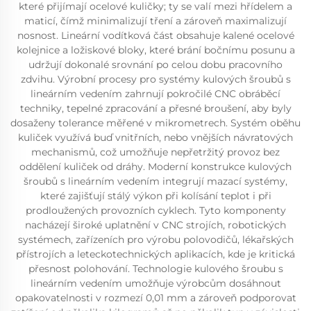
které přijímají ocelové kuličky; ty se valí mezi hřídelem a
maticí, čímž minimalizují tření a zároveň maximalizují
nosnost. Lineární vodítková část obsahuje kalené ocelové
kolejnice a ložiskové bloky, které brání bočnímu posunu a
udržují dokonalé srovnání po celou dobu pracovního
zdvihu. Výrobní procesy pro systémy kulových šroubů s
lineárním vedením zahrnují pokročilé CNC obráběcí
techniky, tepelné zpracování a přesné broušení, aby byly
dosaženy tolerance měřené v mikrometrech. Systém oběhu
kuliček využívá buď vnitřních, nebo vnějších návratových
mechanismů, což umožňuje nepřetržitý provoz bez
oddělení kuliček od dráhy. Moderní konstrukce kulových
šroubů s lineárním vedením integrují mazací systémy,
které zajišťují stálý výkon při kolísání teplot i při
prodloužených provozních cyklech. Tyto komponenty
nacházejí široké uplatnění v CNC strojích, robotických
systémech, zařízeních pro výrobu polovodičů, lékařských
přístrojích a leteckotechnických aplikacích, kde je kritická
přesnost polohování. Technologie kulového šroubu s
lineárním vedením umožňuje výrobcům dosáhnout
opakovatelnosti v rozmezí 0,01 mm a zároveň podporovat