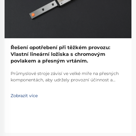
Řešení opotřebení při těžkém provozu:
Vlastní lineární ložiska s chromovým
povlakem a přesným vrtáním.
Průmyslové stroje závisí ve velké míře na přesných
komponentách, aby udržely provozní účinnost a
minimalizovaly prostoj. Mezi tyto kritické
komponenty patří lineární ložisko, které je základním
Zobrazit více
prvkem umožňujícím hladký a řízený lineární pohyb...