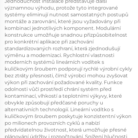
Jednoduchost instalace představuje další
významnou výhodu, protože tyto integrované
systémy eliminují nutnost samostatných postupů
montáže a zarovnání, které jsou vyžadovány při
kombinaci jednotlivých komponent. Modulární
konstrukce umožňuje snadnou přizpůsobitelnost
pro konkrétní aplikace při zachování
standardizovaných rozhraní, která zjednodušují
výměnu a modernizaci. Rychlostní vlastnosti
moderních systémů lineárních vodítek s
kuličkovým šroubem podporují rychlé výrobní cykly
bez ztráty přesnosti, čímž výrobci mohou zvyšovat
výkon při zachování požadované kvality. Funkce
odolnosti vůči prostředí chrání systém před
kontaminací, vlhkostí a teplotními výkyvy, které
obvykle způsobují předčasné poruchy u
alternativních technologií. Lineární vodítko s
kuličkovým šroubem poskytuje konzistentní výkon
po milionech provozních cyklů a nabízí
předvídatelnou životnost, která umožňuje přesné
plánování údržby i rozpočtování. Snížení hlučnosti