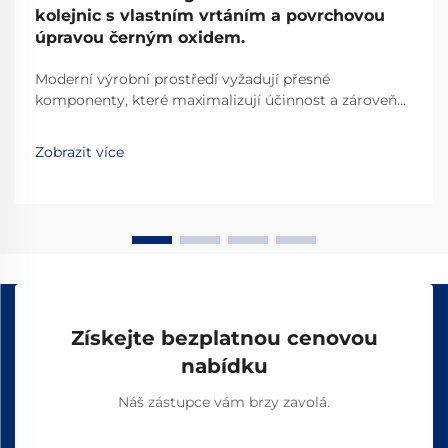
kolejnic s vlastním vrtáním a povrchovou
úpravou černým oxidem.
Moderní výrobní prostředí vyžadují přesné
komponenty, které maximalizují účinnost a zároveň
minimalizují prostorové nároky. Dráhové lineární
systémy revolucionalizovaly průmyslovou
Zobrazit více
automatizaci tím, že poskytují hladké a přesné řízení
pohybu v kompaktních konfiguracích...
Získejte bezplatnou cenovou
nabídku
Náš zástupce vám brzy zavolá.