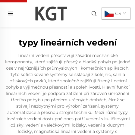
CS
typy lineárních vedení
Lineární vedení představují zásadní mechanické
komponenty, které zajišťují přesný a hladký pohyb po jedné
ose v nejrůznějších průmyslových i komerčních aplikacích.
Tyto sofistikované systémy se skládají z kolejnic, saní a
ložiskových prvků, které společně zajišťují řízený lineární
pohyb s výjimečnou přesností a spolehlivostí. Hlavní funkcí
lineárních vedení je podpora zatížení při zároveň umožnění
třecího pohybu po předem určených drahách, čímž se
stávají nezbytnými pro výrobní zařízení, systémy
automatizace a přesnou strojní techniku. Mezi různé typy
lineárních vedení dostupné dnes patří vedení s kuličkovými
ložisky, vedení s válečkovými ložisky, vedení s kluznými
ložisky, magnetická lineární vedení a systémy s