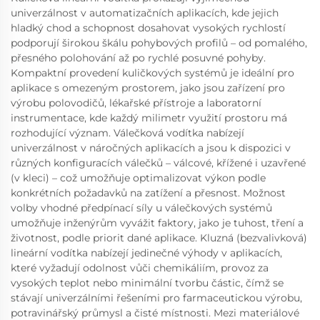
univerzálnost v automatizačních aplikacích, kde jejich
hladký chod a schopnost dosahovat vysokých rychlostí
podporují širokou škálu pohybových profilů – od pomalého,
přesného polohování až po rychlé posuvné pohyby.
Kompaktní provedení kuličkových systémů je ideální pro
aplikace s omezeným prostorem, jako jsou zařízení pro
výrobu polovodičů, lékařské přístroje a laboratorní
instrumentace, kde každý milimetr využití prostoru má
rozhodující význam. Válečková vodítka nabízejí
univerzálnost v náročných aplikacích a jsou k dispozici v
různých konfiguracích válečků – válcové, křížené i uzavřené
(v kleci) – což umožňuje optimalizovat výkon podle
konkrétních požadavků na zatížení a přesnost. Možnost
volby vhodné předpínací síly u válečkových systémů
umožňuje inženýrům vyvážit faktory, jako je tuhost, tření a
životnost, podle priorit dané aplikace. Kluzná (bezvalivková)
lineární vodítka nabízejí jedinečné výhody v aplikacích,
které vyžadují odolnost vůči chemikáliím, provoz za
vysokých teplot nebo minimální tvorbu částic, čímž se
stávají univerzálními řešeními pro farmaceutickou výrobu,
potravinářský průmysl a čisté místnosti. Mezi materiálové