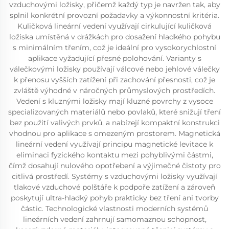
vzduchovými ložisky, přičemž každý typ je navržen tak, aby
splnil konkrétní provozní požadavky a výkonnostní kritéria.
Kuličková lineární vedení využívají cirkulující kuličková
ložiska umístěná v drážkách pro dosažení hladkého pohybu
s minimálním třením, což je ideální pro vysokorychlostní
aplikace vyžadující přesné polohování. Varianty s
válečkovými ložisky používají válcové nebo jehlové válečky
k přenosu vyšších zatížení při zachování přesnosti, což je
zvláště výhodné v náročných průmyslových prostředích.
Vedení s kluznými ložisky mají kluzné povrchy z vysoce
specializovaných materiálů nebo povlaků, které snižují tření
bez použití valivých prvků, a nabízejí kompaktní konstrukci
vhodnou pro aplikace s omezeným prostorem. Magnetická
lineární vedení využívají principu magnetické levitace k
eliminaci fyzického kontaktu mezi pohyblivými částmi,
čímž dosahují nulového opotřebení a výjimečné čistoty pro
citlivá prostředí. Systémy s vzduchovými ložisky využívají
tlakové vzduchové polštáře k podpoře zatížení a zároveň
poskytují ultra-hladký pohyb prakticky bez tření ani tvorby
částic. Technologické vlastnosti moderních systémů
lineárních vedení zahrnují samomaznou schopnost,