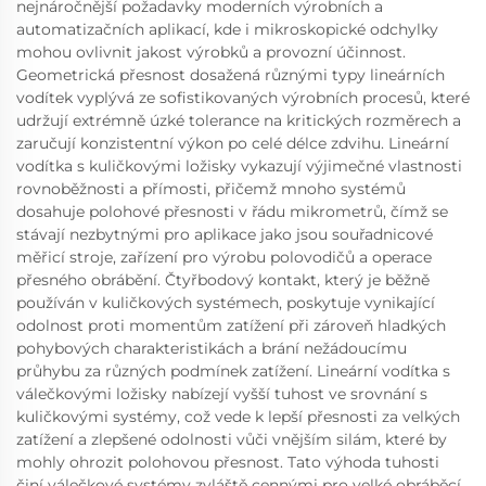
nejnáročnější požadavky moderních výrobních a
automatizačních aplikací, kde i mikroskopické odchylky
mohou ovlivnit jakost výrobků a provozní účinnost.
Geometrická přesnost dosažená různými typy lineárních
vodítek vyplývá ze sofistikovaných výrobních procesů, které
udržují extrémně úzké tolerance na kritických rozměrech a
zaručují konzistentní výkon po celé délce zdvihu. Lineární
vodítka s kuličkovými ložisky vykazují výjimečné vlastnosti
rovnoběžnosti a přímosti, přičemž mnoho systémů
dosahuje polohové přesnosti v řádu mikrometrů, čímž se
stávají nezbytnými pro aplikace jako jsou souřadnicové
měřicí stroje, zařízení pro výrobu polovodičů a operace
přesného obrábění. Čtyřbodový kontakt, který je běžně
používán v kuličkových systémech, poskytuje vynikající
odolnost proti momentům zatížení při zároveň hladkých
pohybových charakteristikách a brání nežádoucímu
průhybu za různých podmínek zatížení. Lineární vodítka s
válečkovými ložisky nabízejí vyšší tuhost ve srovnání s
kuličkovými systémy, což vede k lepší přesnosti za velkých
zatížení a zlepšené odolnosti vůči vnějším silám, které by
mohly ohrozit polohovou přesnost. Tato výhoda tuhosti
činí válečkové systémy zvláště cennými pro velké obráběcí