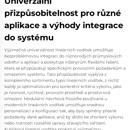
Univerzální
přizpůsobitelnost pro různé
aplikace a výhody integrace
do systému
Výjimečná univerzálnost lineárních vodítek umožňuje
bezproblémovou integraci do různorodých průmyslových
odvětví a aplikací a poskytuje inženýrům flexibilní řešení,
která se přizpůsobují specifickým provozním požadavkům a
omezením systému. Tato přizpůsobivost vyplývá z
komplexního sortimentu typů lineárních vodítek, z nichž
každý je optimalizován pro konkrétní kritéria výkonu, jako
je nosnost, rychlost, provozní prostředí a prostorová
omezení. Modulární návrhová filozofie používaná u
moderních lineárních vodítek umožňuje snadnou
personalizaci a konfiguraci tak, aby byly splněny přesné
požadavky dané aplikace, aniž by došlo ke zhoršení výkonu
nebo nutnosti rozsáhlé úpravy stávajícího zařízení.
Kuličková lineární vodítka prokazují výjimečnou