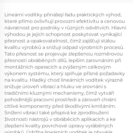
Lineární vodítky přinášejí řadu praktických výhod,
které přímo ovlivňují provozní efektivitu a cenovou
návratnost pro podniky v různých odvětvích. Hlavní
výhodou je jejich schopnost poskytovat vynikající
přesnost a opakovatelnost, čímž zajišťují stálou
kvalitu výrobků a snižují odpad výrobních procesů.
Tato přesnost se projevuje zlepšenou rozměrovou
přesností obráběných dílů, lepším zarovnáním při
montážních operacích a zvýšeným celkovým
výkonem systému, který splňuje přísné požadavky
na kvalitu. Hladký chod lineárních vodítek výrazně
snižuje úroveň vibrací a hluku ve srovnání s
tradičními kluznými mechanismy, čímž vytváří
pohodlnější pracovní prostředí a zároveň chrání
citlivé komponenty před škodlivými kmitáním.
Snížení vibrací také přispívá ke zprodloužení
životnosti nástrojů v obráběcích aplikacích a ke
zlepšení kvality povrchové úpravy vyráběných
výrobků. Údržba lineárních vodítek je obvykle