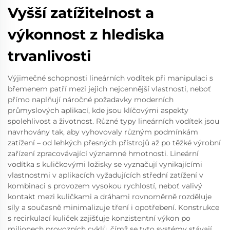
Vyšší zatížitelnost a
výkonnost z hlediska
trvanlivosti
Výjimečné schopnosti lineárních vodítek při manipulaci s
břemenem patří mezi jejich nejcennější vlastnosti, neboť
přímo naplňují náročné požadavky moderních
průmyslových aplikací, kde jsou klíčovými aspekty
spolehlivost a životnost. Různé typy lineárních vodítek jsou
navrhovány tak, aby vyhovovaly různým podmínkám
zatížení – od lehkých přesných přístrojů až po těžké výrobní
zařízení zpracovávající významné hmotnosti. Lineární
vodítka s kuličkovými ložisky se vyznačují vynikajícími
vlastnostmi v aplikacích vyžadujících střední zatížení v
kombinaci s provozem vysokou rychlostí, neboť valivý
kontakt mezi kuličkami a dráhami rovnoměrně rozděluje
síly a současně minimalizuje tření i opotřebení. Konstrukce
s recirkulací kuliček zajišťuje konzistentní výkon po
milionech provozních cyklů, čímž se tyto systémy stávají