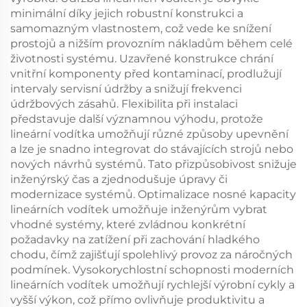
minimální díky jejich robustní konstrukci a
samomazným vlastnostem, což vede ke snížení
prostojů a nižším provozním nákladům během celé
životnosti systému. Uzavřené konstrukce chrání
vnitřní komponenty před kontaminací, prodlužují
intervaly servisní údržby a snižují frekvenci
údržbových zásahů. Flexibilita při instalaci
představuje další významnou výhodu, protože
lineární vodítka umožňují různé způsoby upevnění
a lze je snadno integrovat do stávajících strojů nebo
nových návrhů systémů. Tato přizpůsobivost snižuje
inženýrský čas a zjednodušuje úpravy či
modernizace systémů. Optimalizace nosné kapacity
lineárních vodítek umožňuje inženýrům vybrat
vhodné systémy, které zvládnou konkrétní
požadavky na zatížení při zachování hladkého
chodu, čímž zajišťují spolehlivý provoz za náročných
podmínek. Vysokorychlostní schopnosti moderních
lineárních vodítek umožňují rychlejší výrobní cykly a
vyšší výkon, což přímo ovlivňuje produktivitu a