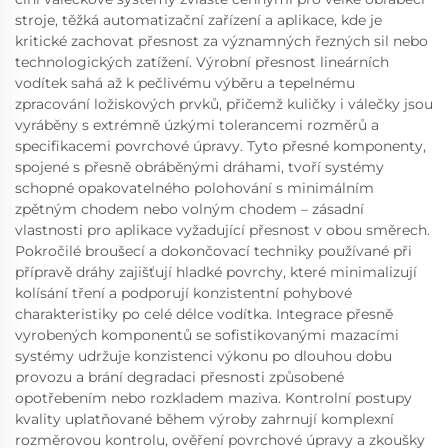
stroje, těžká automatizační zařízení a aplikace, kde je
kritické zachovat přesnost za významných řezných sil nebo
technologických zatížení. Výrobní přesnost lineárních
vodítek sahá až k pečlivému výběru a tepelnému
zpracování ložiskových prvků, přičemž kuličky i válečky jsou
vyráběny s extrémně úzkými tolerancemi rozměrů a
specifikacemi povrchové úpravy. Tyto přesné komponenty,
spojené s přesně obráběnými dráhami, tvoří systémy
schopné opakovatelného polohování s minimálním
zpětným chodem nebo volným chodem – zásadní
vlastnosti pro aplikace vyžadující přesnost v obou směrech.
Pokročilé broušecí a dokončovací techniky používané při
přípravě dráhy zajišťují hladké povrchy, které minimalizují
kolísání tření a podporují konzistentní pohybové
charakteristiky po celé délce vodítka. Integrace přesně
vyrobených komponentů se sofistikovanými mazacími
systémy udržuje konzistenci výkonu po dlouhou dobu
provozu a brání degradaci přesnosti způsobené
opotřebením nebo rozkladem maziva. Kontrolní postupy
kvality uplatňované během výroby zahrnují komplexní
rozměrovou kontrolu, ověření povrchové úpravy a zkoušky