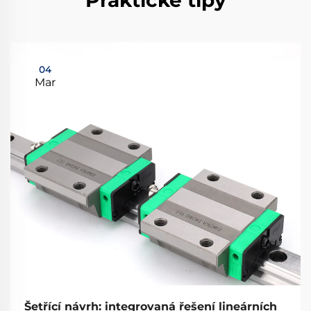
Praktické tipy
04
Mar
Šetřící návrh: integrovaná řešení lineárních