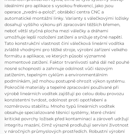
ideálními pro aplikace s vysokou frekvencí, jako jsou
operace „zvedni-a-polož“, obráběcí centra CNC a
automatické montážní linky. Varianty s válečkovými ložisky
dosahují vyššího výkonu při zpracování těžších břemen,
neboť větší styčná plocha mezi válečky a dráhami
umožňuje lepší rozložení zatížení a snižuje styčné napětí.
Tato konstrukční vlastnost činí válečková lineární vodítka
zvláště vhodnými pro těžké stroje, výrobní zařízení velkého
formátu a aplikace, ve kterých působí významné
momentové zatížení. Faktor trvanlivosti sahá dál než pouhé
nosné schopnosti a zahrnuje odolnost vůči rázovým
zatížením, tepelným cyklům a environmentálním
podmínkám, jež mohou postupně ohrozit výkon systému.
Pokročilé materiály a tepelné zpracování používané při
výrobě lineárních vodítek zajišťují po celou dobu provozu
konzistentní tvrdost, odolnost proti opotřebení a
rozměrovou stabilitu. Mnoho typů lineárních vodítek
obsahuje specializované těsnicí systémy, které chrání
kritické povrchy ložisek před kontaminací a zároveň udržují
integritu mazání, čímž výrazně prodlužují servisní životnost
v náročných průmyslových prostředích. Robustní výrobní