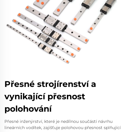
Přesné strojírenství a
vynikající přesnost
polohování
Přesné inženýrství, které je nedílnou součástí návrhu
lineárních vodítek, zajišťuje polohovou přesnost splňující