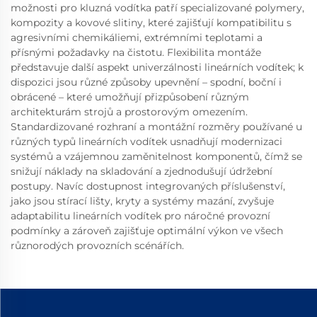
možnosti pro kluzná vodítka patří specializované polymery,
kompozity a kovové slitiny, které zajišťují kompatibilitu s
agresivními chemikáliemi, extrémními teplotami a
přísnými požadavky na čistotu. Flexibilita montáže
představuje další aspekt univerzálnosti lineárních vodítek; k
dispozici jsou různé způsoby upevnění – spodní, boční i
obrácené – které umožňují přizpůsobení různým
architekturám strojů a prostorovým omezením.
Standardizované rozhraní a montážní rozměry používané u
různých typů lineárních vodítek usnadňují modernizaci
systémů a vzájemnou zaměnitelnost komponentů, čímž se
snižují náklady na skladování a zjednodušují údržební
postupy. Navíc dostupnost integrovaných příslušenství,
jako jsou stírací lišty, kryty a systémy mazání, zvyšuje
adaptabilitu lineárních vodítek pro náročné provozní
podmínky a zároveň zajišťuje optimální výkon ve všech
různorodých provozních scénářích.