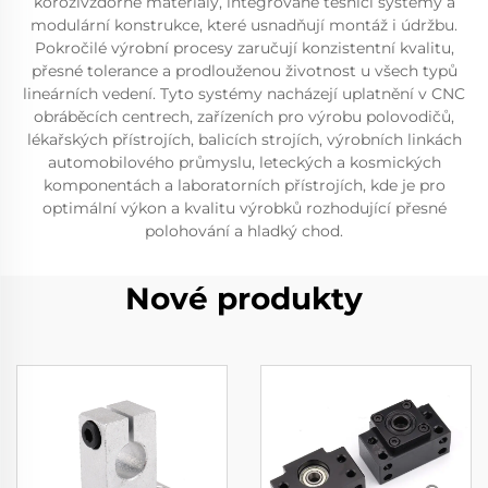
korozivzdorné materiály, integrované těsnicí systémy a
modulární konstrukce, které usnadňují montáž i údržbu.
Pokročilé výrobní procesy zaručují konzistentní kvalitu,
přesné tolerance a prodlouženou životnost u všech typů
lineárních vedení. Tyto systémy nacházejí uplatnění v CNC
obráběcích centrech, zařízeních pro výrobu polovodičů,
lékařských přístrojích, balicích strojích, výrobních linkách
automobilového průmyslu, leteckých a kosmických
komponentách a laboratorních přístrojích, kde je pro
optimální výkon a kvalitu výrobků rozhodující přesné
polohování a hladký chod.
Nové produkty