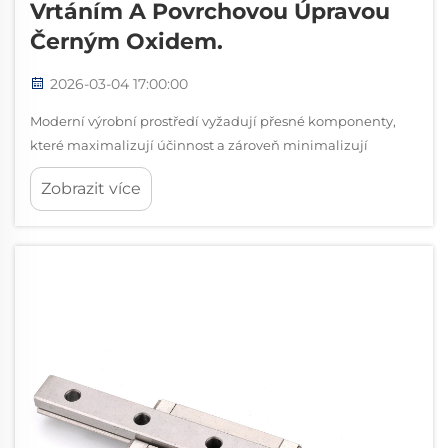
Vrtáním A Povrchovou Úpravou
Černým Oxidem.
2026-03-04 17:00:00
Moderní výrobní prostředí vyžadují přesné komponenty,
které maximalizují účinnost a zároveň minimalizují
prostorové nároky. Dráhové lineární systémy
Zobrazit více
revolucionalizovaly průmyslovou automatizaci tím, že
poskytují hladké a přesné řízení pohybu v kompaktních
konfiguracích...