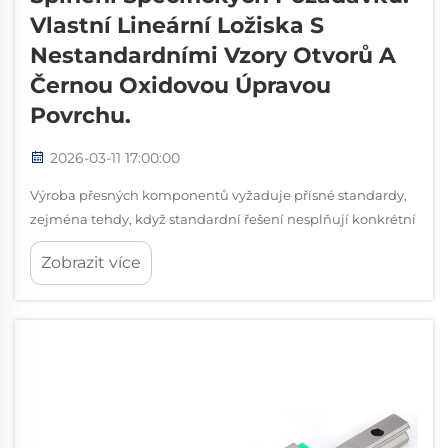
Vlastní Lineární Ložiska S
Nestandardními Vzory Otvorů A
Černou Oxidovou Úpravou
Povrchu.
2026-03-11 17:00:00
Výroba přesných komponentů vyžaduje přísné standardy,
zejména tehdy, když standardní řešení nesplňují konkrétní
požadavky daného použití. Není-standardní lineární
Zobrazit více
ložiska se stala klíčovými komponenty pro průmyslové
odvětví, která vyžadují nestandardní konfigurace...