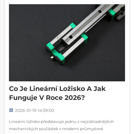
Co Je Lineární Ložisko A Jak
Funguje V Roce 2026?
2026-01-19 14:59:00
Lineární ložisko představuje jednu z nejzákladnějších
mechanických součástek v moderní průmyslové