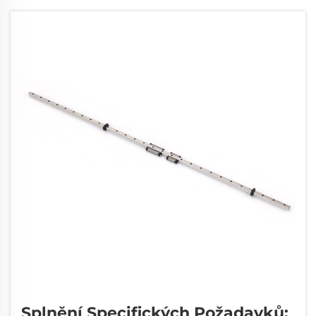
posuvných lineárních systémů...
Splnění Specifických Požadavků: