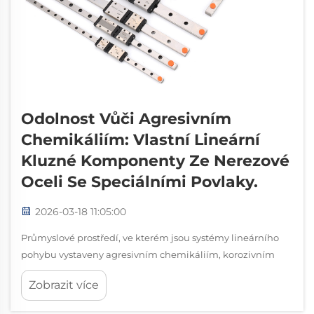
Odolnost Vůči Agresivním
Chemikáliím: Vlastní Lineární
Kluzné Komponenty Ze Nerezové
Oceli Se Speciálními Povlaky.
2026-03-18 11:05:00
Průmyslové prostředí, ve kterém jsou systémy lineárního
pohybu vystaveny agresivním chemikáliím, korozivním
látkám a extrémním hodnotám pH, vyžaduje
Zobrazit více
specializovaná řešení, která výrazně přesahují možnosti
standardních komponent z uhlíkové oceli. Schopnost