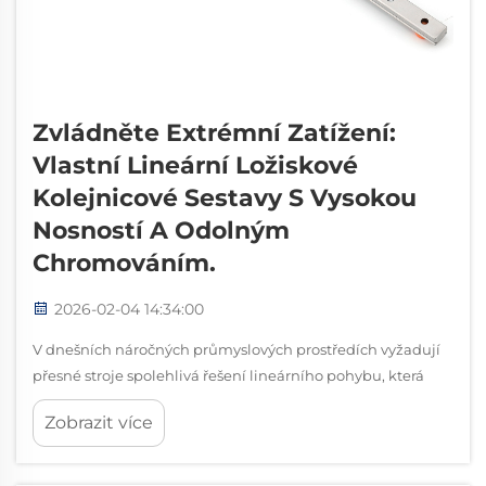
Zvládněte Extrémní Zatížení:
Vlastní Lineární Ložiskové
Kolejnicové Sestavy S Vysokou
Nosností A Odolným
Chromováním.
2026-02-04 14:34:00
V dnešních náročných průmyslových prostředích vyžadují
přesné stroje spolehlivá řešení lineárního pohybu, která
snesou extrémní zatížení a zároveň zachovají hladký chod.
Zobrazit více
Systém lineárních ložisek s kolejnicí tvoří základ bezpočtu
automatizovaných...