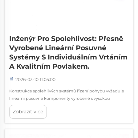
Inženýr Pro Spolehlivost: Přesně
Vyrobené Lineární Posuvné
Systémy S Individuálním Vrtáním
A Kvalitním Povlakem.
2026-03-10 11:05:00
Konstrukce spolehlivých systémů řízení pohybu vyžaduje
lineární posuvné komponenty vyrobené s vysokou
přesností, které splňují přísné průmyslové normy. Pokud
Zobrazit více
výrobní zařízení vyžaduje konzistentní lineární pohyb po
milionech cyklů, je kvalita lineárních posuvných...