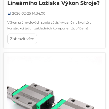
Lineárního Ložiska Výkon Stroje?
2026-02-25 14:34:00
Výkon průmyslových strojů závisí výrazně na kvalitě a
konstrukci jejich základních komponentů, přičemž
systémy lineárních ložisek hrají klíčovou roli při určování
Zobrazit více
celkové provozní účinnosti. Moderní výrobní prostředí
vyžadují...