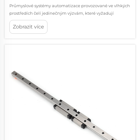
Průmyslové systémy automatizace provozované ve vlhkých
prostředích čelí jedinečným výzvám, které vyžadují
specializované komponenty schopné odolat vlhkosti,
Zobrazit více
korozi a kontaminaci. Lineární posuvný prvek navržený pro
takové podmínky musí obsahovat pokročilé...