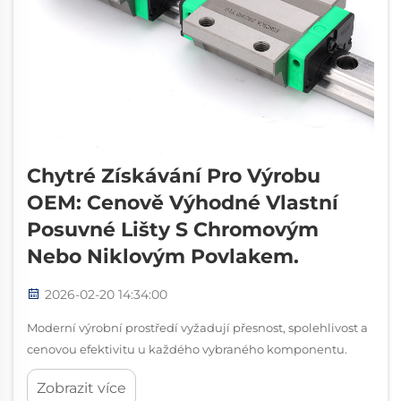
Chytré Získávání Pro Výrobu
OEM: Cenově Výhodné Vlastní
Posuvné Lišty S Chromovým
Nebo Niklovým Povlakem.
2026-02-20 14:34:00
Moderní výrobní prostředí vyžadují přesnost, spolehlivost a
cenovou efektivitu u každého vybraného komponentu.
Pokud jde o systémy lineárního pohybu, posuvné lišty
Zobrazit více
představují kritický prvek infrastruktury, který přímo