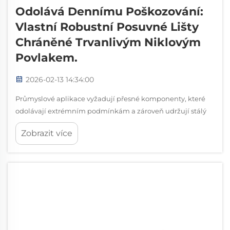
Odolává Dennímu Poškozování:
Vlastní Robustní Posuvné Lišty
Chráněné Trvanlivým Niklovým
Povlakem.
2026-02-13 14:34:00
Průmyslové aplikace vyžadují přesné komponenty, které
odolávají extrémním podmínkám a zároveň udržují stálý
výkon po dlouhou dobu. Těžké posuvné lišty představují
Zobrazit více
klíčový prvek v výrobním zařízení, systémech
automatizace...