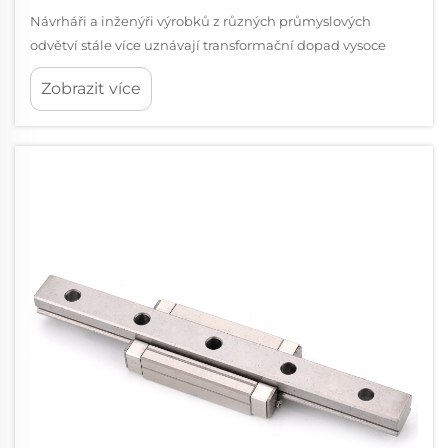
Návrháři a inženýři výrobků z různých průmyslových
odvětví stále více uznávají transformační dopad vysoce
kvalitních posuvných lišt jak na funkčnost, tak na estetický
Zobrazit více
vzhled. Pokud návrh výrobku vyžaduje přesné pohyby při
zachování...