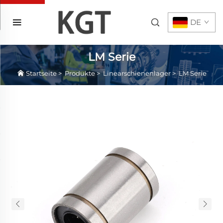
DE
LM Serie
Startseite
>
Produkte
>
Linearschienenlager
>
LM Serie