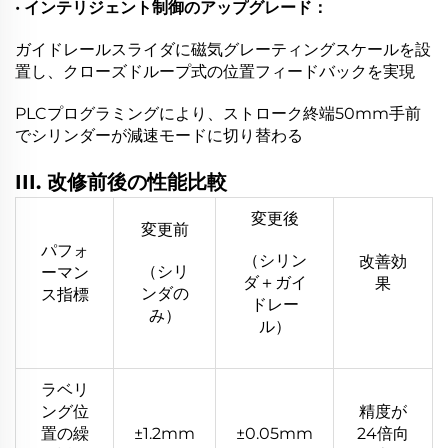
• インテリジェント制御のアップグレード：
ガイドレールスライダに磁気グレーティングスケールを設
置し、クローズドループ式の位置フィードバックを実現
PLCプログラミングにより、ストローク終端50mm手前
でシリンダーが減速モードに切り替わる
III. 改修前後の性能比較
変更後
変更前
パフォ
（シリン
改善効
（シリ
ーマン
ダ＋ガイ
果
ンダの
ス指標
ドレー
み）
ル）
ラベリ
ング位
精度が
置の繰
±1.2mm
±0.05mm
24倍向