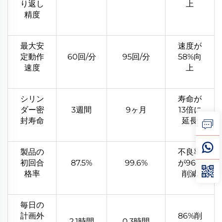
り返し
上
精度
最大安
速度が
定動作
60回/分
95回/分
58%向
速度
上
シリン
寿命が
ダー密
3週間
9ヶ月
13倍に
封寿命
延長
製品の
不良率
初回合
87.5%
99.6%
が96%
格率
削減
毎日の
計画外
86%削
2.1時間
0.3時間