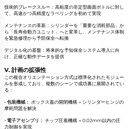
技術的ブレークスルー：高粘度の非定型曲面ボトルに対し
て、高速かつ高精度なラベリングを初めて実現
メンテナンスの革新：シリンダーを「重要な消耗部品」か
ら「長寿命動力ユニット」へと変革し、メンテナンス体制
を緊急修理から予防保全へ転換
デジタル化の基盤：将来的な予知保全システム導入に向
け、正確な動作データを提供
V. 計画の拡張性
この複合オリエンテーション方式は標準化されたモジュー
ルを形成しており、複数のシーンで成功裏に展開されてい
る：
• 包装機械：
ボックス蓋の開閉機構 → シリンダーヒンジの
摩耗問題を解決
• 電子アセンブリ：
チップ圧着機構 → 0.02mm以内の圧
力制御を実現